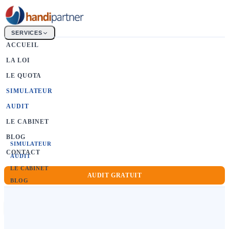
SERVICES
ACCUEIL
LA LOI
La Loi
Obligation d'emploi 6%
LE QUOTA
Le Quota
SIMULATEUR
Calcul & bénéficiaires
AUDIT
FIPHFP
LE CABINET
Secteur public
BLOG
SIMULATEUR
CONTACT
AUDIT
LE CABINET
AUDIT GRATUIT
BLOG
CONTACT
AUDIT GRATUIT