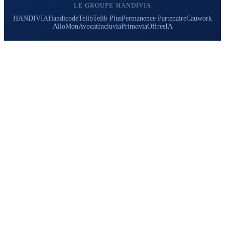
LE GROUPE HANDIVIA
HANDIVIA
Handicode
Telib
Telib Plus
Permanence Partenaire
Cauwork
AlloMonAvocat
Incluvia
Primovia
OffresIA