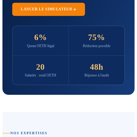
LANCER LE SIMULATEUR
6%
75%
Quota OETH légal
Réduction possible
20
48h
Salariés : seuil OETH
Réponse à l'audit
NOS EXPERTISES