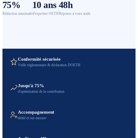
75
%
10
ans
48
h
Réduction maximale
d'expertise OETH
Réponse à votre audit
Conformité sécurisée
Veille réglementaire & déclaration DOETH
Jusqu'à 75%
d'optimisation de la contribution
Accompagnement
dédié et sur-mesure