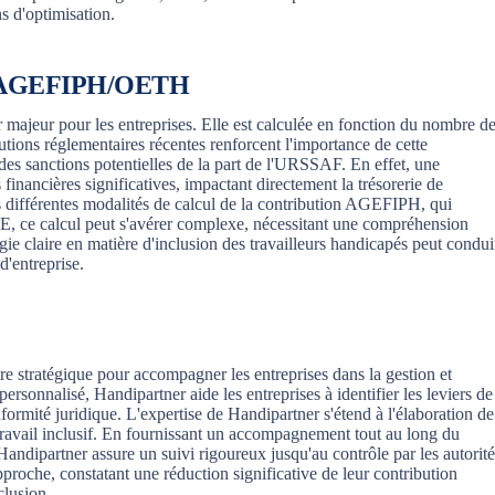
ns d'optimisation.
ion AGEFIPH/OETH
jeur pour les entreprises. Elle est calculée en fonction du nombre d
utions réglementaires récentes renforcent l'importance de cette
des sanctions potentielles de la part de l'URSSAF. En effet, une
 financières significatives, impactant directement la trésorerie de
les différentes modalités de calcul de la contribution AGEFIPH, qui
 PME, ce calcul peut s'avérer complexe, nécessitant une compréhension
gie claire en matière d'inclusion des travailleurs handicapés peut condui
d'entreprise.
e stratégique pour accompagner les entreprises dans la gestion et
rsonnalisé, Handipartner aide les entreprises à identifier les leviers de
onformité juridique. L'expertise de Handipartner s'étend à l'élaboration de
ravail inclusif. En fournissant un accompagnement tout au long du
andipartner assure un suivi rigoureux jusqu'au contrôle par les autorité
proche, constatant une réduction significative de leur contribution
clusion.