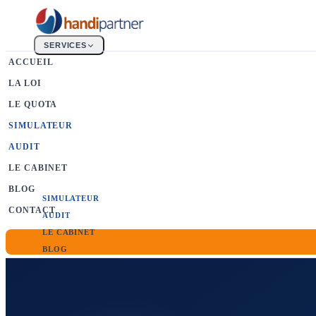
SERVICES
ACCUEIL
LA LOI
La Loi
Obligation d'emploi 6%
LE QUOTA
Le Quota
SIMULATEUR
Calcul & bénéficiaires
AUDIT
FIPHFP
LE CABINET
Secteur public
BLOG
SIMULATEUR
CONTACT
AUDIT
LE CABINET
BLOG
CONTACT
AUDIT GRATUIT