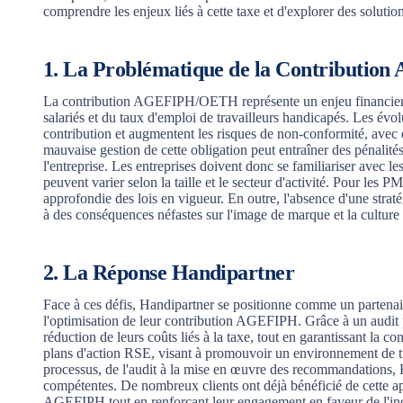
comprendre les enjeux liés à cette taxe et d'explorer des solutio
1. La Problématique de la Contribut
La contribution AGEFIPH/OETH représente un enjeu financier ma
salariés et du taux d'emploi de travailleurs handicapés. Les évol
contribution et augmentent les risques de non-conformité, avec 
mauvaise gestion de cette obligation peut entraîner des pénalités
l'entreprise. Les entreprises doivent donc se familiariser avec 
peuvent varier selon la taille et le secteur d'activité. Pour les
approfondie des lois en vigueur. En outre, l'absence d'une straté
à des conséquences néfastes sur l'image de marque et la culture 
2. La Réponse Handipartner
Face à ces défis, Handipartner se positionne comme un partenair
l'optimisation de leur contribution AGEFIPH. Grâce à un audit pe
réduction de leurs coûts liés à la taxe, tout en garantissant la c
plans d'action RSE, visant à promouvoir un environnement de t
processus, de l'audit à la mise en œuvre des recommandations, H
compétentes. De nombreux clients ont déjà bénéficié de cette ap
AGEFIPH tout en renforçant leur engagement en faveur de l'in