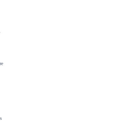
e
re
s