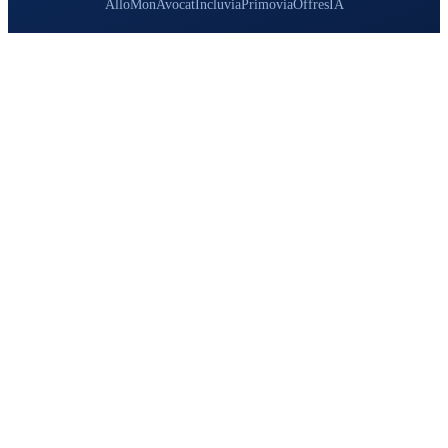
AlloMonAvocat
Incluvia
Primovia
OffresIA