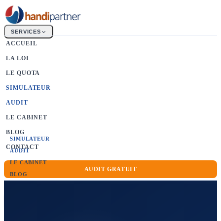
SERVICES
ACCUEIL
LA LOI
La Loi
Obligation d'emploi 6%
LE QUOTA
Le Quota
SIMULATEUR
Calcul & bénéficiaires
AUDIT
FIPHFP
LE CABINET
Secteur public
BLOG
SIMULATEUR
CONTACT
AUDIT
LE CABINET
AUDIT GRATUIT
BLOG
CONTACT
AUDIT GRATUIT