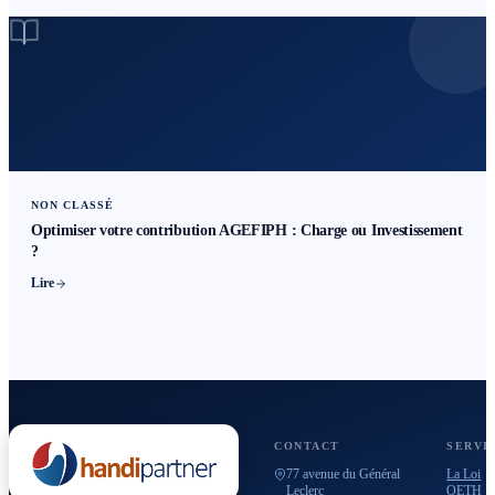
NON CLASSÉ
Optimiser votre contribution AGEFIPH : Charge ou Investissement
?
Lire
CONTACT
SERVI
77 avenue du Général
La Loi
Leclerc
OETH